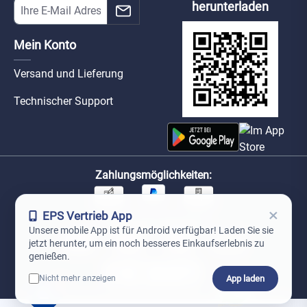
herunterladen
Mein Konto
Versand und Lieferung
Technischer Support
Zahlungsmöglichkeiten:
×
EPS Vertrieb App
Unsere Versandpartner:
Unsere mobile App ist für Android verfügbar! Laden Sie sie
jetzt herunter, um ein noch besseres Einkaufserlebnis zu
genießen.
App laden
Nicht mehr anzeigen
0