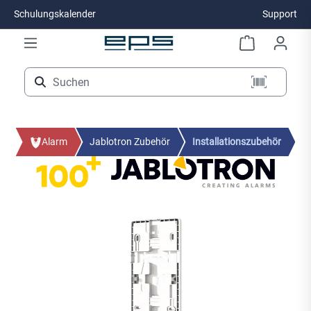
Schulungskalender
Support
Zum Hauptinhalt springen
Alarm
Jablotron Zubehör
Installationszubehör
Bildergalerie überspringen