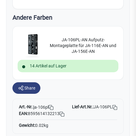
Andere Farben
JA-106PL-AN Aufputz-
Montageplatte für JA-116E-AN und
JA-156E-AN
14 Artikel auf Lager
Share
Art.-Nr.:
Lief-Art.Nr.:
JA-106PL
ja-106pl
EAN:
8595614132213
Gewicht:
0.02kg