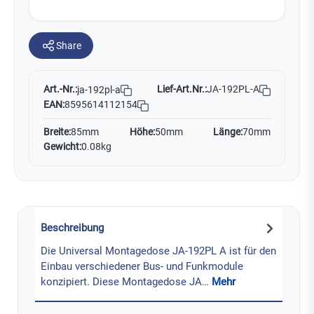
Share
Art.-Nr.:
Lief-Art.Nr.:
JA-192PL-A
ja-192pl-a
EAN:
8595614112154
Breite:
85mm
Höhe:
50mm
Länge:
70mm
Gewicht:
0.08kg
Beschreibung
Die Universal Montagedose JA-192PL A ist für den
Einbau verschiedener Bus- und Funkmodule
konzipiert. Diese Montagedose JA…
Mehr