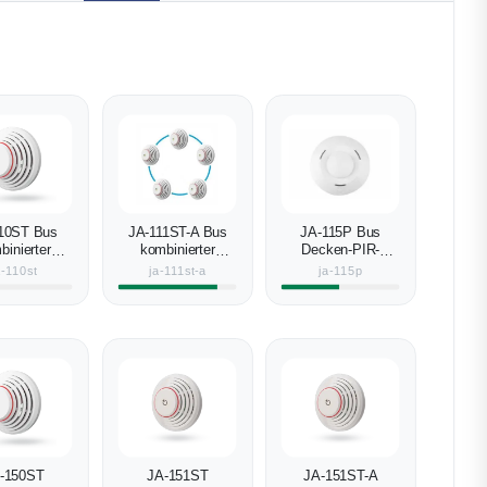
10ST Bus
JA-111ST-A Bus
JA-115P Bus
binierter
kombinierter
Decken-PIR-
ch- und
Rauch- und
Bewegungsmelder
a-110st
ja-111st-a
ja-115p
aturmelder
Wärmemelder mit
eingebauter Sirene
-150ST
JA-151ST
JA-151ST-A