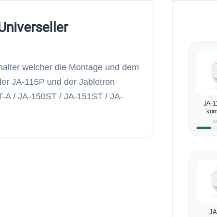
niverseller
halter welcher die Montage und dem
r JA-115P und der Jablotron
-A / JA-150ST / JA-151ST / JA-
JA-1
kom
Rau
j
Temper
JA