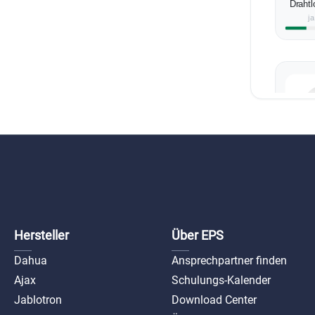
Drahtl
j
Temper
J
Draht
Beweg
j
für 
Hersteller
Über EPS
Dahua
Ansprechpartner finden
Ajax
Schulungs-Kalender
Jablotron
Download Center