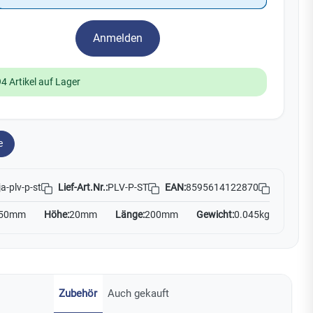
Watchman
Yale
Anmelden
No Climb
Zenner
19
94 Artikel auf Lager
e
Lief-Art.Nr.:
PLV-P-ST
EAN:
8595614122870
ja-plv-p-st
50mm
Höhe:
20mm
Länge:
200mm
Gewicht:
0.045kg
Zubehör
Auch gekauft