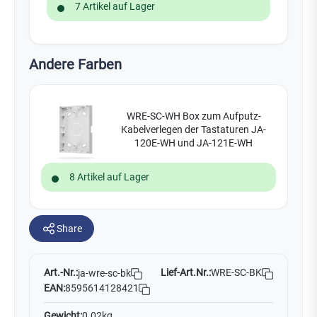
7 Artikel auf Lager
Andere Farben
WRE-SC-WH Box zum Aufputz-
Kabelverlegen der Tastaturen JA-
120E-WH und JA-121E-WH
8 Artikel auf Lager
Share
Art.-Nr.:
Lief-Art.Nr.:
WRE-SC-BK
ja-wre-sc-bk
EAN:
8595614128421
Gewicht:
0.02kg