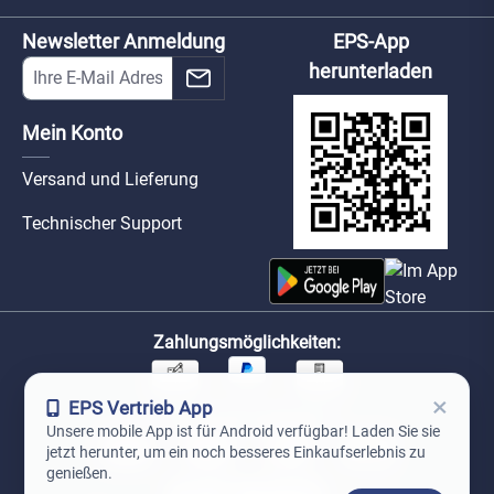
Newsletter Anmeldung
EPS-App
herunterladen
Mein Konto
Versand und Lieferung
Technischer Support
Zahlungsmöglichkeiten:
×
EPS Vertrieb App
Unsere Versandpartner:
Unsere mobile App ist für Android verfügbar! Laden Sie sie
jetzt herunter, um ein noch besseres Einkaufserlebnis zu
genießen.