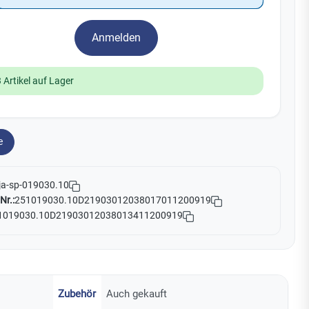
Watchman
Yale
Anmelden
No Climb
Zenner
19
 Artikel auf Lager
e
ja-sp-019030.10
Nr.:
251019030.10D21903012038017011200919
1019030.10D21903012038013411200919
Zubehör
Auch gekauft