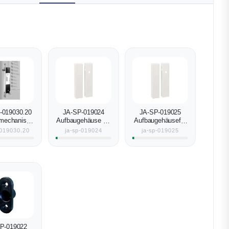
-019030.20
JA-SP-019024
JA-SP-019025
omechanisch
Aufbaugehäuse für
Aufbaugehäusefür
errelement
erhöhtes Türblatt
plattes Türblatt
-019030.20
ja-sp-019024
ja-sp-019025
P-019022