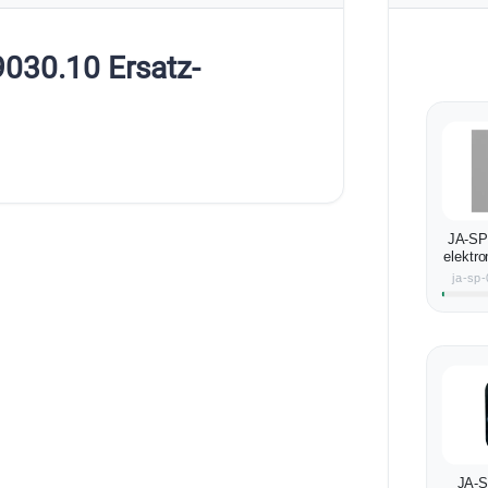
030.10 Ersatz-
JA-SP
elektr
es Sp
ja-sp
JA-S