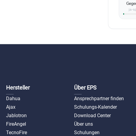
Gegen
Fla
ja-
Sper
Hersteller
Über EPS
Dahua
Ansprechpartner finden
Ajax
Schulungs-Kalender
Jablotron
Download Center
FireAngel
Über uns
TecnoFire
Schulungen