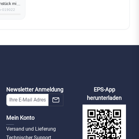
stück mit
nsch für
sp-019022
relement
Newsletter Anmeldung
EPS-App
herunterladen
Mein Konto
Versand und Lieferung
Technischer Support