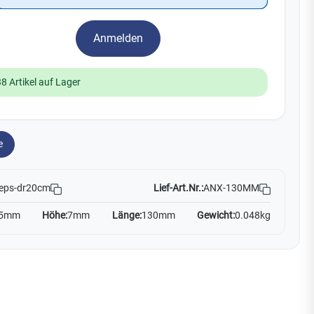
Watchman
Yale
Anmelden
No Climb
Zenner
19
38 Artikel auf Lager
e
Lief-Art.Nr.:
ANX-130MM
eps-dr20cm
5mm
Höhe:
7mm
Länge:
130mm
Gewicht:
0.048kg