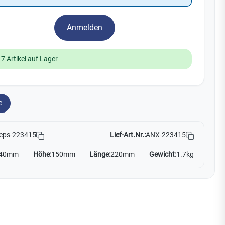
Watchman
Yale
Anmelden
No Climb
Zenner
19
17 Artikel auf Lager
e
Lief-Art.Nr.:
ANX-223415
eps-223415
40mm
Höhe:
150mm
Länge:
220mm
Gewicht:
1.7kg