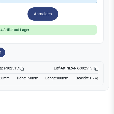
Watchman
Yale
Anmelden
No Climb
Zenner
19
14 Artikel auf Lager
e
Lief-Art.Nr.:
ANX-302515T
eps-302515t
50mm
Höhe:
150mm
Länge:
300mm
Gewicht:
1.7kg