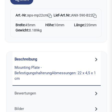
Art.-Nr.:
Lief-Art.Nr.:
ANX-590-B22
eps-mp22cm
Breite:
45mm
Höhe:
10mm
Länge:
220mm
Gewicht:
0.189kg
Beschreibung
Mounting Plate -
BefestigungshalterungAbmessungen: 22 x 4,5 x 1
cm
Bewertungen
Bilder