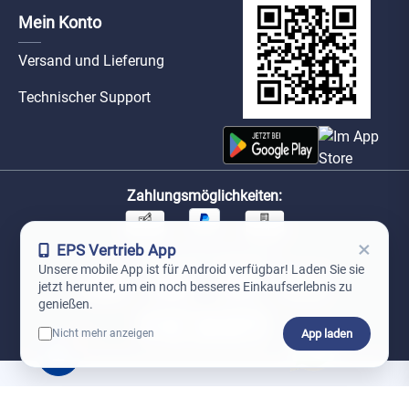
Mein Konto
Versand und Lieferung
Technischer Support
Zahlungsmöglichkeiten:
×
EPS Vertrieb App
Unsere Versandpartner:
Unsere mobile App ist für Android verfügbar! Laden Sie sie
jetzt herunter, um ein noch besseres Einkaufserlebnis zu
genießen.
App laden
Nicht mehr anzeigen
0
*Preise exkl. MwSt. zzgl. Versandkosten