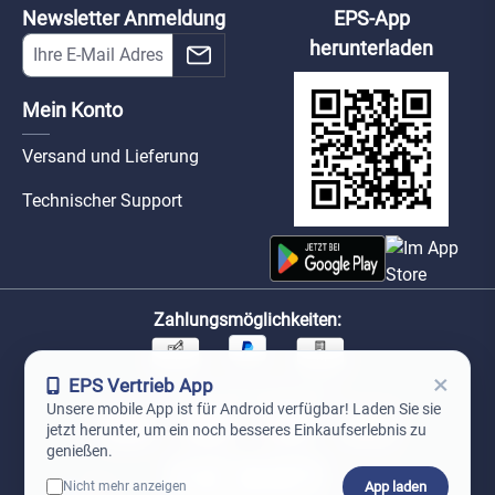
Newsletter Anmeldung
EPS-App
herunterladen
Mein Konto
Versand und Lieferung
Technischer Support
Zahlungsmöglichkeiten:
×
EPS Vertrieb App
Unsere Versandpartner:
Unsere mobile App ist für Android verfügbar! Laden Sie sie
jetzt herunter, um ein noch besseres Einkaufserlebnis zu
genießen.
App laden
Nicht mehr anzeigen