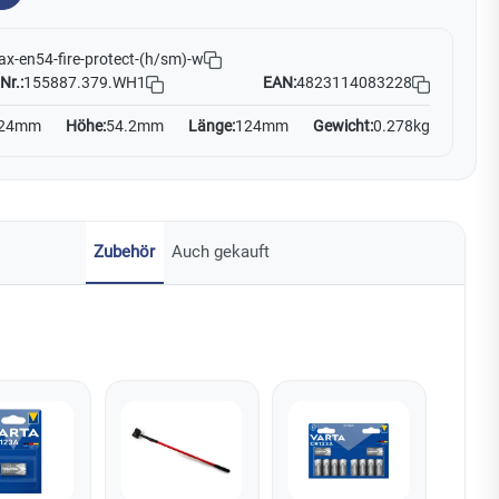
ax-en54-fire-protect-(h/sm)-w
Nr.:
155887.379.WH1
EAN:
4823114083228
24mm
Höhe:
54.2mm
Länge:
124mm
Gewicht:
0.278kg
Zubehör
Auch gekauft