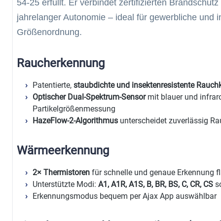
54-25 erfüllt. Er verbindet zertifizierten Brandschutz
jahrelanger Autonomie – ideal für gewerbliche und in
Größenordnung.
Raucherkennung
Patentierte,
staubdichte und insektenresistente Rauc
Optischer Dual-Spektrum-Sensor
mit blauer und infrar
Partikelgrößenmessung
HazeFlow-2-Algorithmus
unterscheidet zuverlässig 
Wärmeerkennung
2× Thermistoren
für schnelle und genaue Erkennung 
Unterstützte Modi:
A1, A1R, A1S, B, BR, BS, C, CR, CS
so
Erkennungsmodus bequem per Ajax App auswählbar