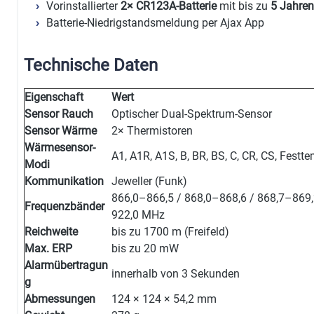
Vorinstallierter
2× CR123A-Batterie
mit bis zu
5 Jahren
Batterie-Niedrigstandsmeldung per Ajax App
Technische Daten
Eigenschaft
Wert
Sensor Rauch
Optischer Dual-Spektrum-Sensor
Sensor Wärme
2× Thermistoren
Wärmesensor-
A1, A1R, A1S, B, BR, BS, C, CR, CS, Festt
Modi
Kommunikation
Jeweller (Funk)
866,0–866,5 / 868,0–868,6 / 868,7–869,
Frequenzbänder
922,0 MHz
Reichweite
bis zu 1700 m (Freifeld)
Max. ERP
bis zu 20 mW
Alarmübertragun
innerhalb von 3 Sekunden
g
Abmessungen
124 × 124 × 54,2 mm