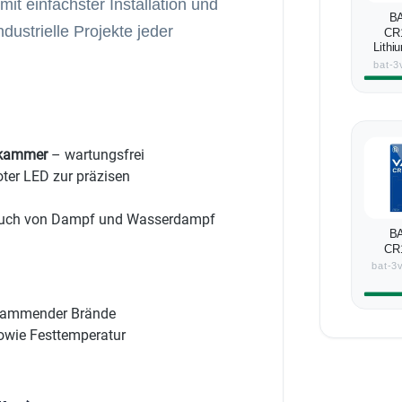
 mit einfachster Installation und
BA
dustrielle Projekte jeder
CR
Lithi
bat-3
hkammer
– wartungsfrei
oter LED zur präzisen
Rauch von Dampf und Wasserdampf
BA
CR
Lithiu
bat-3
flammender Brände
wie Festtemperatur