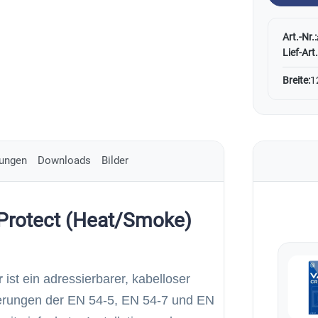
Art.-Nr.:
Lief-Art.
Breite:
1
ungen
Downloads
Bilder
eProtect (Heat/Smoke)
r
ist ein adressierbarer, kabelloser
erungen der EN 54-5, EN 54-7 und EN