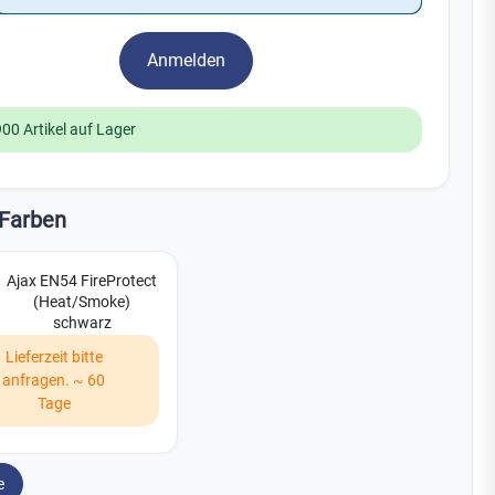
Watchman
Yale
Anmelden
No Climb
Zenner
19
900 Artikel auf Lager
Farben
Ajax EN54 FireProtect
(Heat/Smoke)
schwarz
Lieferzeit bitte
anfragen. ~ 60
Tage
e