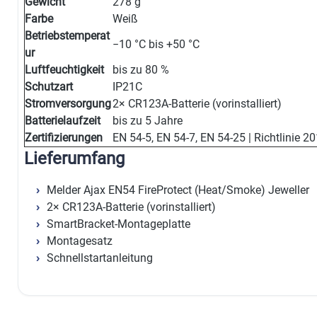
Gewicht
278 g
Farbe
Weiß
Betriebstemperat
−10 °C bis +50 °C
ur
Luftfeuchtigkeit
bis zu 80 %
Schutzart
IP21C
Stromversorgung
2× CR123A-Batterie (vorinstalliert)
Batterielaufzeit
bis zu 5 Jahre
Zertifizierungen
EN 54-5, EN 54-7, EN 54-25 | Richtlinie
Lieferumfang
Melder Ajax EN54 FireProtect (Heat/Smoke) Jeweller
2× CR123A-Batterie (vorinstalliert)
SmartBracket-Montageplatte
Montagesatz
Schnellstartanleitung