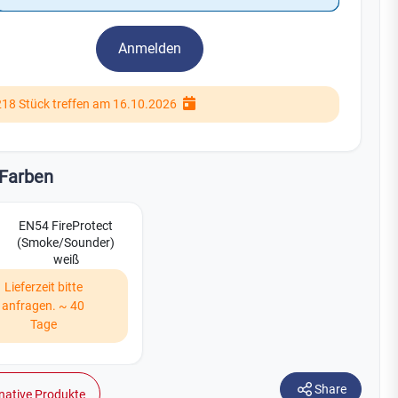
Watchman
Yale
Anmelden
No Climb
Zenner
19
218 Stück treffen am 16.10.2026
Farben
EN54 FireProtect
(Smoke/Sounder)
weiß
Lieferzeit bitte
anfragen. ~ 40
Tage
Share
native Produkte