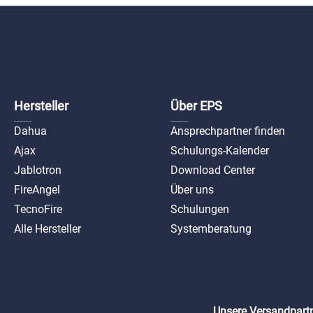
Smar
EN54 
(H; S
ax-sb
protec
Hersteller
Über EPS
Dahua
Ansprechpartner finden
Ajax
Schulungs-Kalender
Jablotron
Download Center
FireAngel
Über uns
TecnoFire
Schulungen
Alle Hersteller
Systemberatung
Unsere Versandpartn