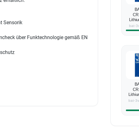
 erhältlich.
BA
CR
Lithi
ht Sensorik
bat-3
emcheck über Funktechnologie gemäß EN
schutz
BA
CR
Lithiu
bat-3