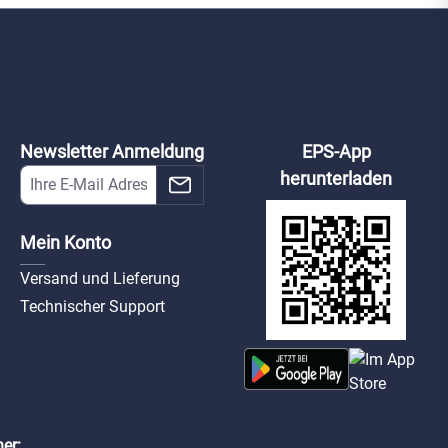
tbracket
FireProtect
; H/S; S/S)
-en54-fire-
weiß
t-(h-s-h/s-
Newsletter Anmeldung
EPS-App
s/s)-w
herunterladen
Mein Konto
Versand und Lieferung
Technischer Support
er: