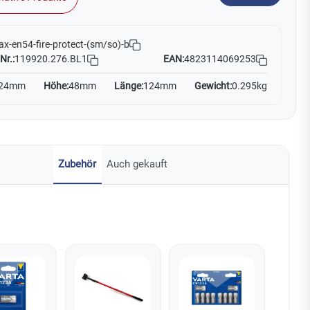
ax-en54-fire-protect-(sm/so)-b
Nr.:
119920.276.BL1
EAN:
4823114069253
24mm
Höhe:
48mm
Länge:
124mm
Gewicht:
0.295kg
Zubehör
Auch gekauft