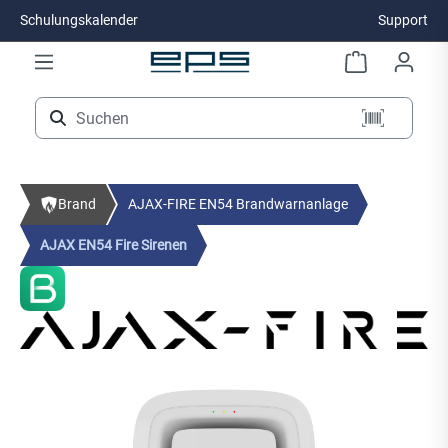
Schulungskalender
Support
Zum Hauptinhalt springen
Brand
AJAX-FIRE EN54 Brandwarnanlage
AJAX EN54 Fire Sirenen
Bildergalerie überspringen