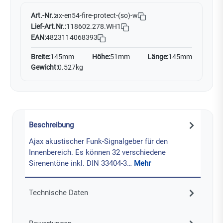
Art.-Nr.:
ax-en54-fire-protect-(so)-w
Lief-Art.Nr.:
118602.278.WH1
EAN:
4823114068393
Breite:
145mm
Höhe:
51mm
Länge:
145mm
Gewicht:
0.527kg
Beschreibung
Ajax akustischer Funk-Signalgeber für den
Innenbereich. Es können 32 verschiedene
Sirenentöne inkl. DIN 33404-3…
Mehr
Technische Daten