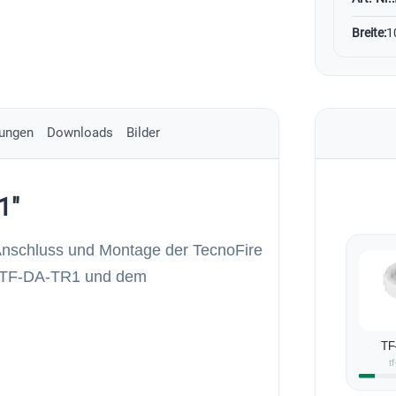
Breite:
1
ungen
Downloads
Bilder
1"
Anschluss und Montage der TecnoFire
r TF-DA-TR1 und dem
TF
t