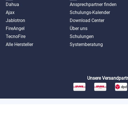
Dahua
Ansprechpartner finden
Ajax
Schulungs-Kalender
Jablotron
Download Center
FireAngel
Über uns
TecnoFire
Schulungen
Alle Hersteller
Systemberatung
Unsere Versandpartn
*Preise exkl. MwSt. zzgl. Versandkosten
AGB
Datenschutz
Impressum