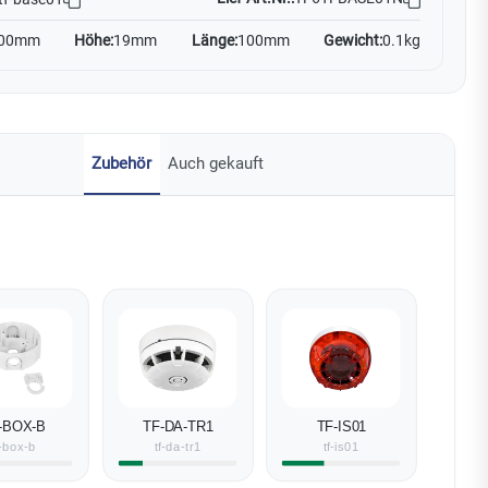
00mm
Höhe:
19mm
Länge:
100mm
Gewicht:
0.1kg
Zubehör
Auch gekauft
-BOX-B
TF-DA-TR1
TF-IS01
f-box-b
tf-da-tr1
tf-is01