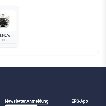
-IS01-W
-is01-w
Newsletter Anmeldung
EPS-App