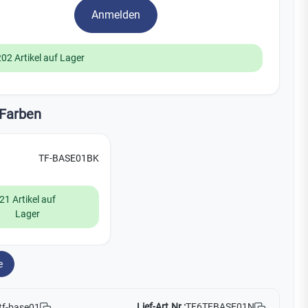
Watchman
Anmelden
Yale
202 Artikel auf Lager
No Climb
Zenner
19
Farben
TF-BASE01BK
21 Artikel auf
Lager
e
Lief-Art.Nr.:
TF6TFBASE01N
tf-base01