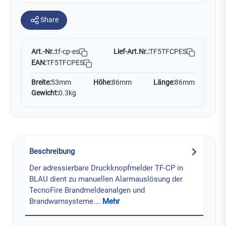
Share
Art.-Nr.:
Lief-Art.Nr.:
TF5TFCPES
tf-cp-es
EAN:
TF5TFCPES
Breite:
53mm
Höhe:
86mm
Länge:
86mm
Gewicht:
0.3kg
Beschreibung
Der adressierbare Druckknopfmelder TF-CP in
BLAU dient zu manuellen Alarmauslösung der
TecnoFire Brandmeldeanalgen und
Brandwarnsysteme.…
Mehr