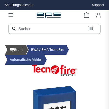
Schulungskalender
Support
Zum Hauptinhalt springen
Brand
BWA / BMA TecnoFire
Automatische Melder
Bildergalerie überspringen