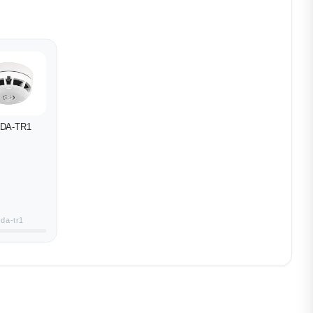
-DA-TR1
f-da-tr1