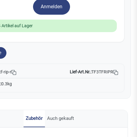
Watchman
Anmelden
Yale
 Artikel auf Lager
No Climb
Zenner
19
e
Lief-Art.Nr.:
TF3TFRIPR
tf-rip-r
:
0.3kg
Zubehör
Auch gekauft