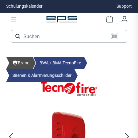
Schulungskalender
Support
Zum Hauptinhalt springen
Brand
BWA / BMA TecnoFire
Sirenen & Alarmierungsschilder
Bildergalerie überspringen