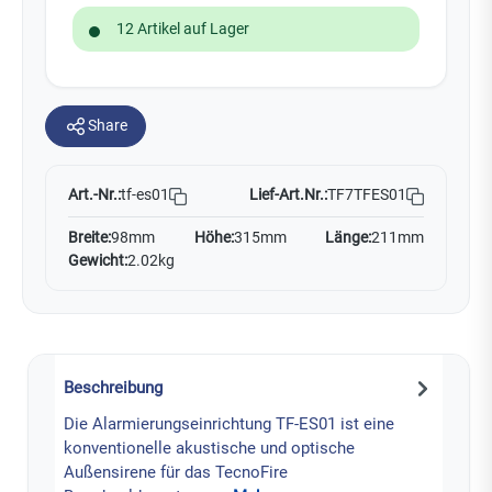
12 Artikel auf Lager
Share
Art.-Nr.:
Lief-Art.Nr.:
TF7TFES01
tf-es01
Breite:
98mm
Höhe:
315mm
Länge:
211mm
Gewicht:
2.02kg
Beschreibung
Die Alarmierungseinrichtung TF-ES01 ist eine
konventionelle akustische und optische
Außensirene für das TecnoFire