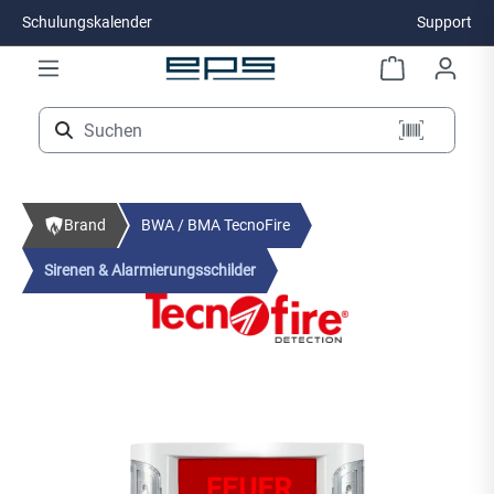
Schulungskalender
Support
Zum Hauptinhalt springen
Brand
BWA / BMA TecnoFire
Sirenen & Alarmierungsschilder
Bildergalerie überspringen