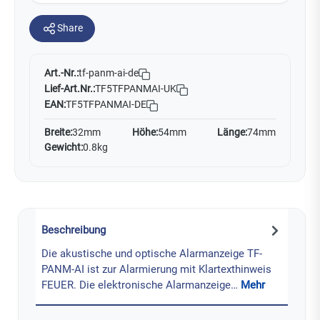
Share
Art.-Nr.:
tf-panm-ai-de
Lief-Art.Nr.:
TF5TFPANMAI-UK
EAN:
TF5TFPANMAI-DE
Breite:
32mm
Höhe:
54mm
Länge:
74mm
Gewicht:
0.8kg
Beschreibung
Die akustische und optische Alarmanzeige TF-
PANM-AI ist zur Alarmierung mit Klartexthinweis
FEUER. Die elektronische Alarmanzeige…
Mehr