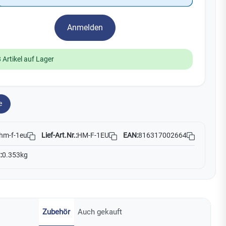
Watchman
Yale
Anmelden
No Climb
Zenner
19
 Artikel auf Lager
e
Lief-Art.Nr.:
HM-F-1EU
EAN:
816317002664
hm-f-1eu
:
0.353kg
Zubehör
Auch gekauft