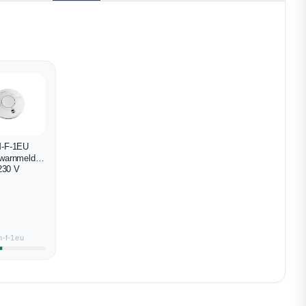
-F-1EU
warnmelder
230 V
m-f-1eu