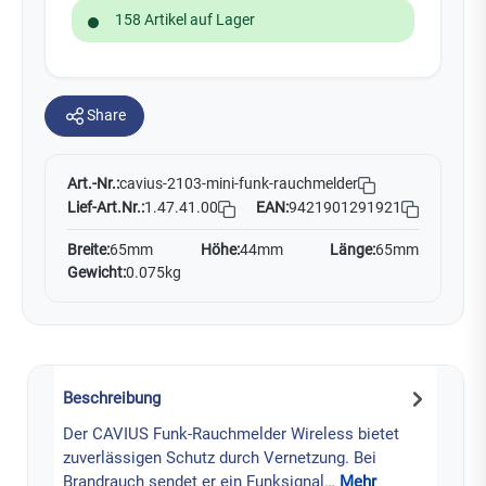
158 Artikel auf Lager
Share
Art.-Nr.:
cavius-2103-mini-funk-rauchmelder
Lief-Art.Nr.:
1.47.41.00
EAN:
9421901291921
Breite:
65mm
Höhe:
44mm
Länge:
65mm
Gewicht:
0.075kg
Beschreibung
Der CAVIUS Funk-Rauchmelder Wireless bietet
zuverlässigen Schutz durch Vernetzung. Bei
Brandrauch sendet er ein Funksignal…
Mehr