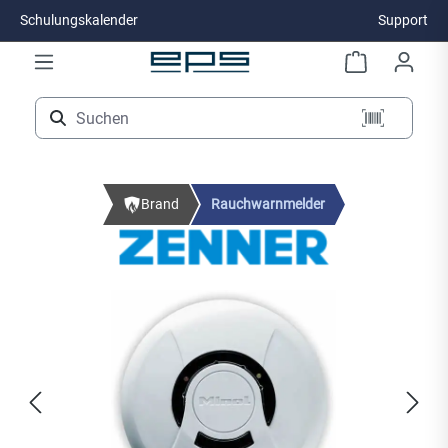
Schulungskalender
Support
Zum Hauptinhalt springen
Brand
Rauchwarnmelder
Bildergalerie überspringen