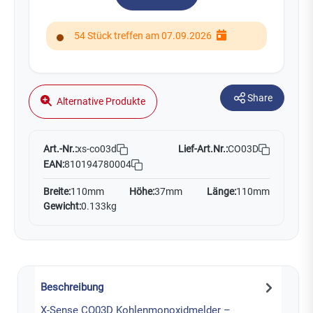
54 Stück treffen am 07.09.2026
Share
Alternative Produkte
Art.-Nr.:
Lief-Art.Nr.:
CO03D
xs-co03d
EAN:
810194780004
Breite:
110mm
Höhe:
37mm
Länge:
110mm
Gewicht:
0.133kg
Beschreibung
X-Sense CO03D Kohlenmonoxidmelder –