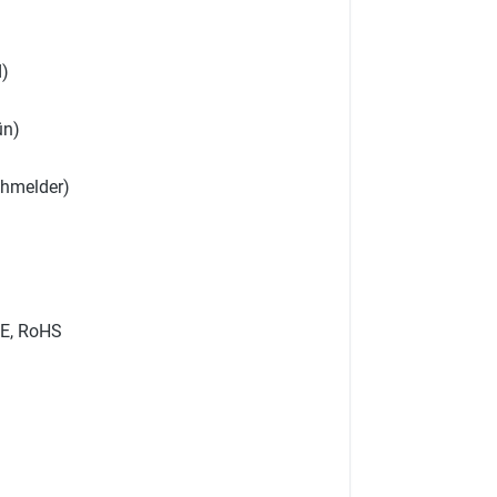
d)
ün)
chmelder)
CE, RoHS