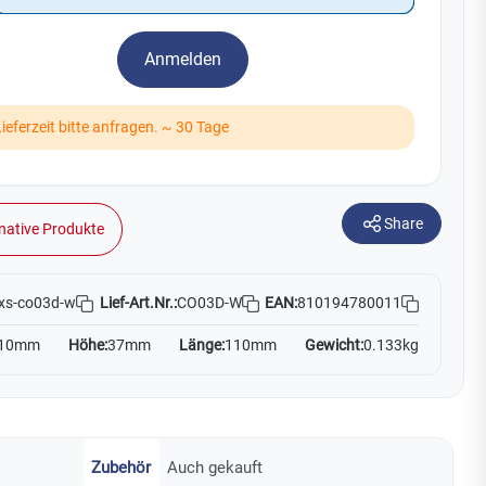
Watchman
Yale
Anmelden
No Climb
Zenner
19
Lieferzeit bitte anfragen. ~ 30 Tage
Share
native Produkte
Lief-Art.Nr.:
CO03D-W
EAN:
810194780011
xs-co03d-w
10mm
Höhe:
37mm
Länge:
110mm
Gewicht:
0.133kg
Zubehör
Auch gekauft