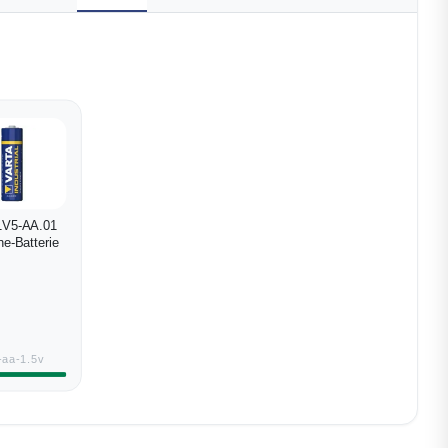
1V5-AA.01
ne-Batterie
-aa-1.5v