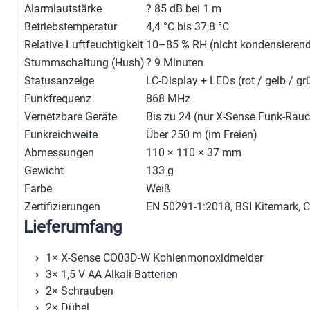
Alarmlautstärke
? 85 dB bei 1 m
Betriebstemperatur
4,4 °C bis 37,8 °C
Relative Luftfeuchtigkeit
10–85 % RH (nicht kondensieren
Stummschaltung (Hush)
? 9 Minuten
Statusanzeige
LC-Display + LEDs (rot / gelb / gr
Funkfrequenz
868 MHz
Vernetzbare Geräte
Bis zu 24 (nur X-Sense Funk-Rau
Funkreichweite
Über 250 m (im Freien)
Abmessungen
110 × 110 × 37 mm
Gewicht
133 g
Farbe
Weiß
Zertifizierungen
EN 50291-1:2018, BSI Kitemark, 
Lieferumfang
1× X-Sense CO03D-W Kohlenmonoxidmelder
3× 1,5 V AA Alkali-Batterien
2× Schrauben
2× Dübel