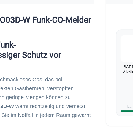
 CO03D-W Funk-CO-Melder
unk-
siger Schutz vor
BAT-
Alkali
eschmackloses Gas, das bei
fekten Gasthermen, verstopften
hon geringe Mengen können zu
03D-W
warnt rechtzeitig und vernetzt
bat
 Sie im Notfall in jedem Raum gewarnt