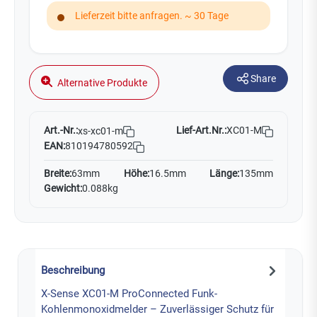
Lieferzeit bitte anfragen. ~ 30 Tage
Share
Alternative Produkte
Art.-Nr.:
Lief-Art.Nr.:
XC01-M
xs-xc01-m
EAN:
810194780592
Breite:
63mm
Höhe:
16.5mm
Länge:
135mm
Gewicht:
0.088kg
Beschreibung
X-Sense XC01-M ProConnected Funk-
Kohlenmonoxidmelder – Zuverlässiger Schutz für