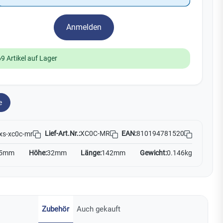
Watchman
Yale
Anmelden
No Climb
Zenner
19
69 Artikel auf Lager
e
Lief-Art.Nr.:
XC0C-MR
EAN:
810194781520
xs-xc0c-mr
5mm
Höhe:
32mm
Länge:
142mm
Gewicht:
0.146kg
Zubehör
Auch gekauft