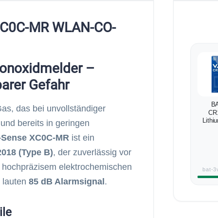
 XC0C-MR WLAN-CO-
onoxidmelder –
barer Gefahr
BA
as, das bei unvollständiger
CR
Lithi
und bereits in geringen
-Sense XC0C-MR
ist ein
018 (Type B)
, der zuverlässig vor
it hochpräzisem elektrochemischen
bat-3
 lauten
85 dB Alarmsignal
.
ile