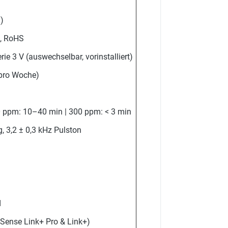
)
A, RoHS
ie 3 V (auswechselbar, vorinstalliert)
 pro Woche)
 ppm: 10–40 min | 300 ppm: < 3 min
, 3,2 ± 0,3 kHz Pulston
d
-Sense Link+ Pro & Link+)