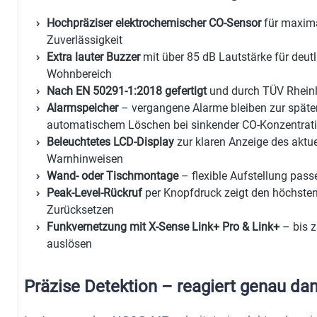
Hochpräziser elektrochemischer CO-Sensor
für maxima
Zuverlässigkeit
Extra lauter Buzzer
mit über 85 dB Lautstärke für deu
Wohnbereich
Nach EN 50291-1:2018 gefertigt
und durch TÜV Rheinla
Alarmspeicher
– vergangene Alarme bleiben zur späte
automatischem Löschen bei sinkender CO-Konzentrat
Beleuchtetes LCD-Display
zur klaren Anzeige des aktu
Warnhinweisen
Wand- oder Tischmontage
– flexible Aufstellung pas
Peak-Level-Rückruf
per Knopfdruck zeigt den höchste
Zurücksetzen
Funkvernetzung mit X-Sense Link+ Pro & Link+
– bis z
auslösen
Präzise Detektion – reagiert genau dan