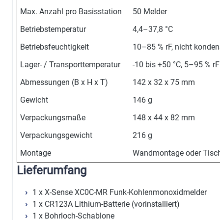
Max. Anzahl pro Basisstation
50 Melder
Betriebstemperatur
4,4–37,8 °C
Betriebsfeuchtigkeit
10–85 % rF, nicht konden
Lager- / Transporttemperatur
-10 bis +50 °C, 5–95 % rF
Abmessungen (B x H x T)
142 x 32 x 75 mm
Gewicht
146 g
Verpackungsmaße
148 x 44 x 82 mm
Verpackungsgewicht
216 g
Montage
Wandmontage oder Tisch
Lieferumfang
1 x X-Sense XC0C-MR Funk-Kohlenmonoxidmelder
1 x CR123A Lithium-Batterie (vorinstalliert)
1 x Bohrloch-Schablone