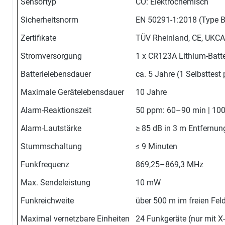
Sensortyp
CO: Elektrochemisch
Sicherheitsnorm
EN 50291-1:2018 (Type B
Zertifikate
TÜV Rheinland, CE, UKC
Stromversorgung
1 x CR123A Lithium-Batter
Batterielebensdauer
ca. 5 Jahre (1 Selbsttest
Maximale Gerätelebensdauer
10 Jahre
Alarm-Reaktionszeit
50 ppm: 60–90 min | 100
Alarm-Lautstärke
≥ 85 dB in 3 m Entfernung
Stummschaltung
≤ 9 Minuten
Funkfrequenz
869,25–869,3 MHz
Max. Sendeleistung
10 mW
Funkreichweite
über 500 m im freien Fel
Maximal vernetzbare Einheiten
24 Funkgeräte (nur mit X