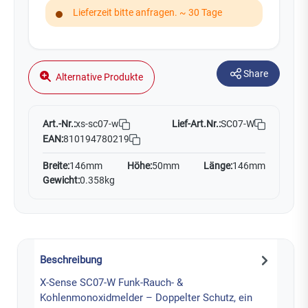
Lieferzeit bitte anfragen. ~ 30 Tage
Share
Alternative Produkte
Art.-Nr.:
Lief-Art.Nr.:
SC07-W
xs-sc07-w
EAN:
810194780219
Breite:
146mm
Höhe:
50mm
Länge:
146mm
Gewicht:
0.358kg
Beschreibung
X-Sense SC07-W Funk-Rauch- &
Kohlenmonoxidmelder – Doppelter Schutz, ein