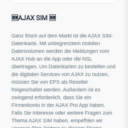
für die Alarmtechnik genutzt werden - damit erhöhen Sie
die Sicherheit der Systeme. Die Ajax SIM ist durch den
Mobilfunkanbieter voraktiviert und kann direkt in dem Ajax
🆕AJAX SIM 🆕
Hub installiert werden. Für die Nutzung der Datenkarte ist
der Abschluss eines kostenpflichtigen Ajax
Service Vertrages nötig. Diese Freischaltung können Ajax
Errichter in Ihrem Ajax Unternehmenskonto aktivieren! So
Ganz frisch auf dem Markt ist die AJAX SIM-
erstellen Sie sich ein Unternehmenskonto
Datenkarte. Mit unbegrenztem mobilen
Leistungsmerkmale: Multiprovider Datenkarte
unbegrenztes Datenvolumen Reibungsloser und
Datenvolumen werden die Meldungen vom
effizienter Betrieb Stabile Mobilfunkverbindung
AJAX Hub an die App oder die NSL
einfache Aktivierung und Deaktivierung des Service
übertragen. Um Datenkarten zu bestellen und
Technische Daten: Kompatibiität: Hub 2, Hub 2 Plus, Hub
BP, Hub Hybrid einfache Aktivierung über die Ajax PRO App
die digitalen Services von AJAX zu nutzen,
oder Ajax PRO Desktop App reine Datenkarten (nur
müssen Sie von EPS als Reseller
Datenübertragung) verwendbar in allen Ajax Hub Zentralen
Automatische Suche nach dem Anbieter mit dem besten
freigeschaltet werden. Außerdem ist es
Netz 2G/ 3G/ 4G (LTE) Konnektivität Keine
zwingend erforderlich, dass Sie ein
Speicherung von personenbezogenen Daten
Firmenkonto in der AJAX Pro App haben.
Falls Sie Interesse oder weitere Fragen zum
Thema AJAX SIM haben, empefhlen wir