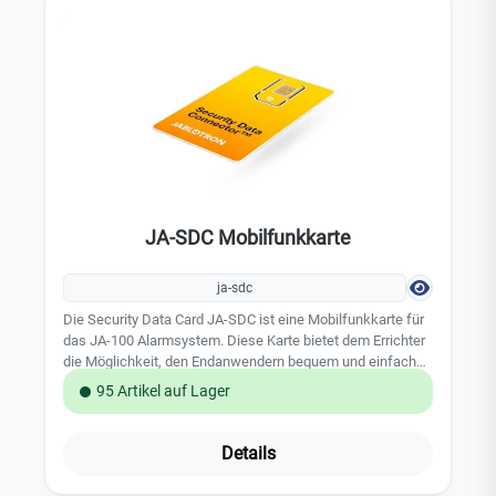
Alarm
JA-SDC Mobilfunkkarte
ja-sdc
Die Security Data Card JA-SDC ist eine Mobilfunkkarte für
das JA-100 Alarmsystem. Diese Karte bietet dem Errichter
die Möglichkeit, den Endanwendern bequem und einfach
mit einer sicheren und kostengünstigen Mobilfunkkarte für
95 Artikel auf Lager
das JA 100 Alarmsystem zu versorgen. Diese GSM
Mobilfunkkarte wurde auf die speziellen Anforderungen
und Systemvoraussetzungen des Jablotron JA-100
Details
Alarmsystems abgestimmt. Dank der bereits gewählten
Vorkonfiguartion ist die Registrierung und das Freischalten