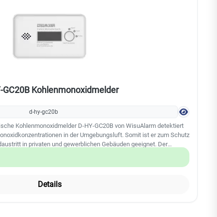
-GC20B Kohlenmonoxidmelder
d-hy-gc20b
mische Kohlenmonoxidmelder D-HY-GC20B von WisuAlarm detektiert
onoxidkonzentrationen in der Umgebungsluft. Somit ist er zum Schutz
ustritt in privaten und gewerblichen Gebäuden geeignet. Der
t zuverlässig Kohlenmonoxidleckagen. Bei der Detektion von zu viel
fort ein visueller sowie akustischer Alarm ausgelöst.
arker elektrochemischer CO-Sensor von Figaro zur genauen
s und zur schnellen Reaktion Lange Standby-Zeit, geringer
Details
elebensdauer Unterstützt Warnung bei niedrigem Batteriestand,
k und Selbsttest Eingebauter lautstarker Summer, über 85 dB (A) bei
aren Anzeige des Gerätestatus Visueller und akustischer Alarm