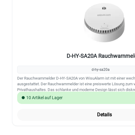
D-HY-SA20A Rauchwarnmel
d-hy-sa20a
Der Rauchwarnmelder D-HY-SA20A von WisuAlarm ist mit einer wechs
ausgestattet. Der Rauchwarnmelder ist eine preiswerte Lösung zum v
Privathaushaltes. Das schlanke und moderne Design lässt sich diskret
Abdeckungsbereich des Rauchmelders liegt bei bis zu 40m² (bei eine
10 Artikel auf Lager
Die Alarmlautstärke des D-HY-SA20A beträgt über 85 dB(A). Leistungsmerkmale: Dual Spectral
Analyse Test- und Stummschalttaste Stummschaltung mit einer handelsüblichen IR Fernbedienung
möglich Laute Tonausgabe: über 85 dB(A) bei 3 Meter Warnsignal bei niedrigem Batteriestand
Details
Wechselbare 10 Jahresbatterie TÜV EN 14604 Technische Daten: Alarmmodus: Visueller und
akustischer Alarm Alarmlautstärke: 85 dB (A) bei 3 m (9,84 Fuß) Alarmreaktionsschwelle: 0,2 dB/m-0,3
dB/m Abdeckungsbereich: Wenn die Raumhöhe weniger als 8 m (3,28 Fuß) beträgt, beträgt der