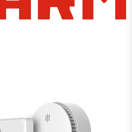
Watchman
Yale
No Climb
Zenner
19