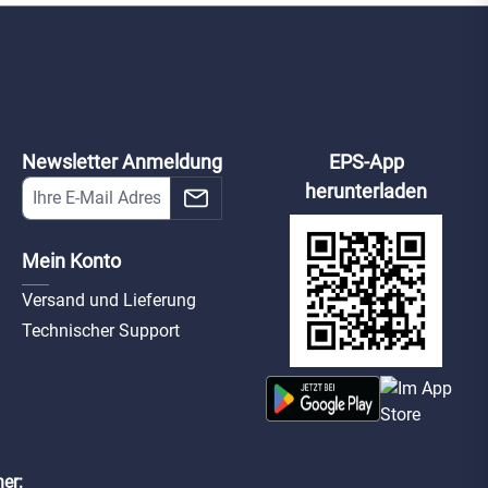
-Konzentrationsanzeige im Bildschirm Technische Daten: Sensorart:
hwelle: 50 ppm: 60 bis 90 min / 100 ppm: 10 bis 40 min / 300 ppm: <
d akustischer Alarm Alarmlautstärke: über 85 dB (A) bei 3 m Anzeige:
lb/grün) Lebensdauer der Batterie: 10 Jahre Energiequelle: 3V CR123A
nstallation: Wandmontage Betriebstemperatur: -10°C bis +40°C
 116,4 x 71,7 x 28,3 mm Gewicht: 125 Gramm Zertifizierung: TÜV-
Newsletter Anmeldung
EPS-App
herunterladen
Mein Konto
Versand und Lieferung
Technischer Support
er: