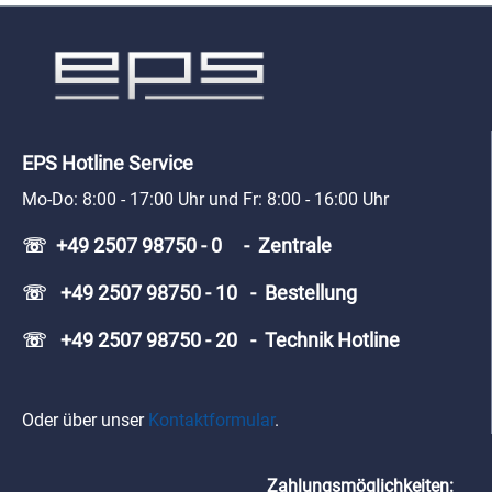
Schutzbereich eines Geräts 20 m² – 40 m² Lebensdauer der Batterie: 10 Jahre (wechselbar) Batterie:
3V CR123A Lithiumbatterie Betriebstemperatur: -10°C bis + 55°C Farbe: weiß Gehäuse: Abs
Abmessungen: 98 x 98 x 43,1 mm Installation: Deckenmontage Zertifizierungen: TÜV- und CE- gelisted
Compliance-Standard: EN 14604:2005+AC:2008
EPS Hotline Service
Mo-Do: 8:00 - 17:00 Uhr und Fr: 8:00 - 16:00 Uhr
☏ +49 2507 98750 - 0 - Zentrale
☏ +49 2507 98750 - 10 - Bestellung
☏ +49 2507 98750 - 20 - Technik Hotline
Oder über unser
Kontaktformular
.
Zahlungsmöglichkeiten: