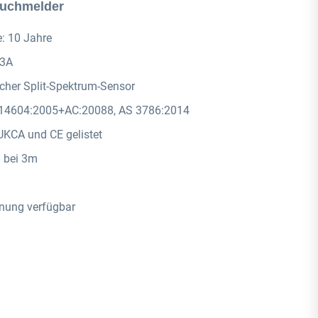
auchmelder
e: 10 Jahre
23A
scher Split-Spektrum-Sensor
EN14604:2005+AC:20088, AS 3786:2014
 UKCA und CE gelistet
B bei 3m
enung verfügbar