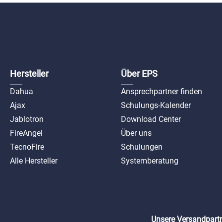
Informativ und leicht lesbare CO
Elektrochemisch Alarmreaktionssc
3 min Alarmmethode: Visueller un
LCD Kontrollleuchte: LED (rot/ge
Lithiumbatterie (austauschbar) I
Material: PC + ABS Abmessungen:
und CE- gelisted
Hersteller
Über EPS
Dahua
Ansprechpartner finden
Ajax
Schulungs-Kalender
Jablotron
Download Center
FireAngel
Über uns
TecnoFire
Schulungen
Alle Hersteller
Systemberatung
Unsere Versandpartn