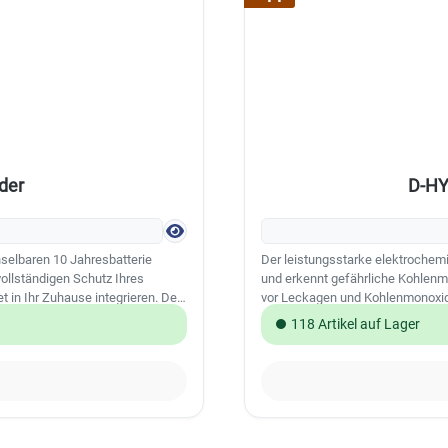
der
D-HY
elbaren 10 Jahresbatterie
Der leistungsstarke elektroche
ollständigen Schutz Ihres
und erkennt gefährliche Kohlenm
 in Ihr Zuhause integrieren. Der
vor Leckagen und Kohlenmonoxida
r Deckenhöhe von bis 8 Meter).
leistungsstarke CO-Sensor erkenn
118 Artikel auf Lager
Kohlenmonoxid in der Luft wird so
Leistungsmerkmale: Leistungsst
Erkennung von Kohlenmonoxidleck
Stromverbrauch, 10 Jahre Batteri
Stummschalt-Taste mit einem Klic
3 m Drei Kontrollleuchten zur kl