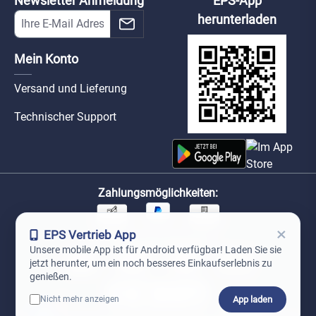
Newsletter Anmeldung
EPS-App
herunterladen
Mein Konto
Versand und Lieferung
Technischer Support
Zahlungsmöglichkeiten:
×
EPS Vertrieb App
Unsere Versandpartner:
Unsere mobile App ist für Android verfügbar! Laden Sie sie
jetzt herunter, um ein noch besseres Einkaufserlebnis zu
genießen.
App laden
Nicht mehr anzeigen
0