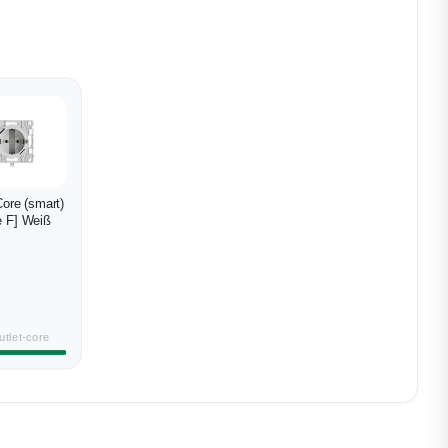
Core (smart)
e F] Weiß
utlet-core