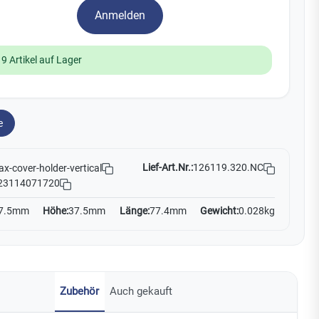
Watchman
Anmelden
Yale
19 Artikel auf Lager
No Climb
Zenner
19
e
Lief-Art.Nr.:
126119.320.NC
ax-cover-holder-vertical
23114071720
7.5mm
Höhe:
37.5mm
Länge:
77.4mm
Gewicht:
0.028kg
Zubehör
Auch gekauft