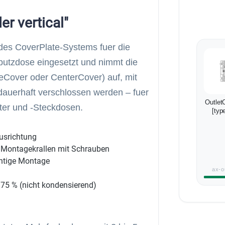
r vertical"
 des CoverPlate-Systems fuer die
erputzdose eingesetzt und nimmt die
eCover oder CenterCover) auf, mit
auerhaft verschlossen werden – fuer
Outlet
lter und -Steckdosen.
[typ
Ausrichtung
r Montagekrallen mit Schrauben
chtige Montage
ax-o
s 75 % (nicht kondensierend)