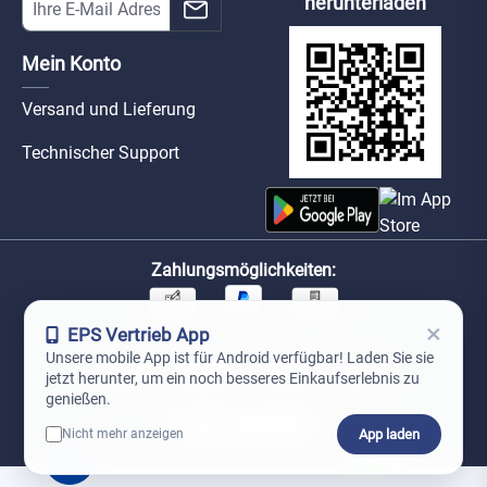
herunterladen
Mein Konto
Versand und Lieferung
Technischer Support
Zahlungsmöglichkeiten:
×
EPS Vertrieb App
Unsere Versandpartner:
Unsere mobile App ist für Android verfügbar! Laden Sie sie
jetzt herunter, um ein noch besseres Einkaufserlebnis zu
genießen.
App laden
Nicht mehr anzeigen
0