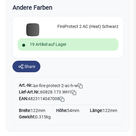
Andere Farben
FireProtect 2 AC (Heat) Schwarz
19 Artikel auf Lager
Share
Art.-Nr.:
ax-fire-protect-2-ac-h-w
Lief-Art.Nr.:
60828.173.WH1
EAN:
4823114047008
Breite:
122mm
Höhe:
54mm
Länge:
122mm
Gewicht:
0.315kg