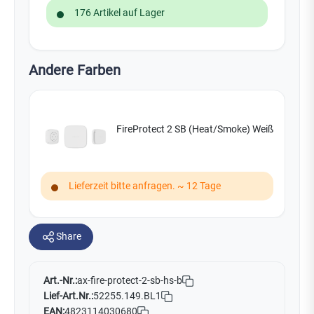
176 Artikel auf Lager
Andere Farben
FireProtect 2 SB (Heat/Smoke) Weiß
Lieferzeit bitte anfragen. ~ 12 Tage
Share
Art.-Nr.:
ax-fire-protect-2-sb-hs-b
Lief-Art.Nr.:
52255.149.BL1
EAN:
4823114030680