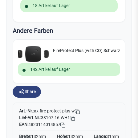
18 Artikel auf Lager
Andere Farben
FireProtect Plus (with CO) Schwarz
142 Artikel auf Lager
Share
Art.-Nr.:
ax-fire-protect-plus-w
Lief-Art.Nr.:
38107.16.WH1
EAN:
4823114014857
Breite:
132mm
Höhe:
132mm
Länge:
31mm