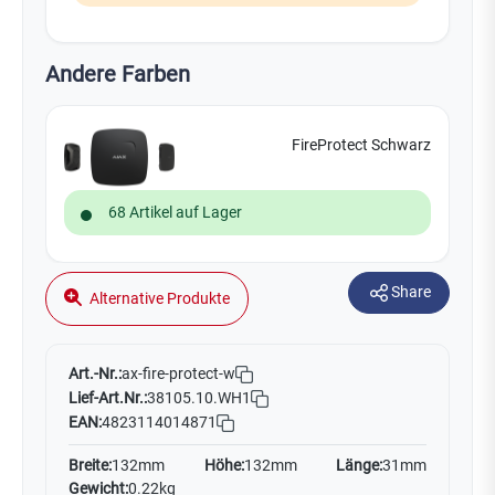
Andere Farben
FireProtect Schwarz
68 Artikel auf Lager
Share
Alternative Produkte
Art.-Nr.:
ax-fire-protect-w
Lief-Art.Nr.:
38105.10.WH1
EAN:
4823114014871
Breite:
132mm
Höhe:
132mm
Länge:
31mm
Gewicht:
0.22kg