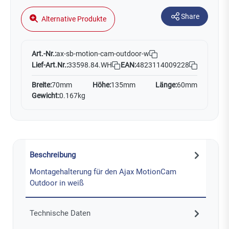
Share
Alternative Produkte
Art.-Nr.:
ax-sb-motion-cam-outdoor-w
Lief-Art.Nr.:
33598.84.WH
EAN:
4823114009228
Breite:
70mm
Höhe:
135mm
Länge:
60mm
Gewicht:
0.167kg
Beschreibung
Montagehalterung für den Ajax MotionCam
Outdoor in weiß
Technische Daten