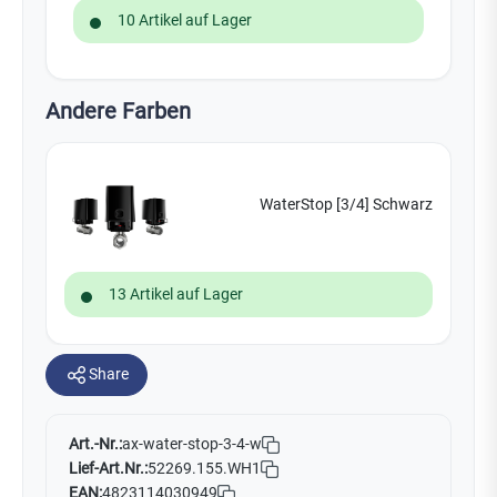
10 Artikel auf Lager
Andere Farben
WaterStop [3/4] Schwarz
13 Artikel auf Lager
Share
Art.-Nr.:
ax-water-stop-3-4-w
Lief-Art.Nr.:
52269.155.WH1
EAN:
4823114030949