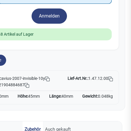
Watchman
Yale
Anmelden
No Climb
Zenner
19
48 Artikel auf Lager
e
Lief-Art.Nr.:
1.47.12.00
cavius-2007-invisible-10y
21904884687
0mm
Höhe:
45mm
Länge:
40mm
Gewicht:
0.048kg
Zubehör
Auch gekauft