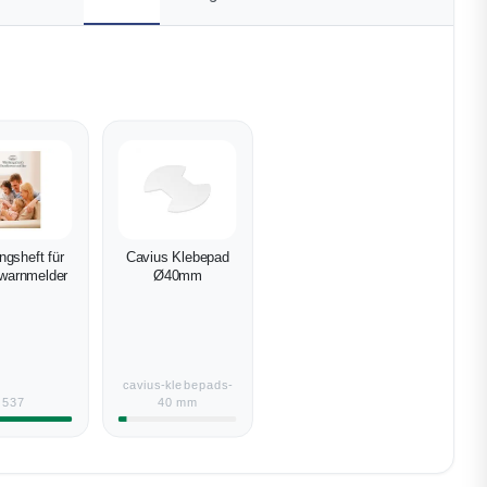
ngsheft für
Cavius Klebepad
warnmelder
Ø40mm
cavius-klebepads-
537
40 mm