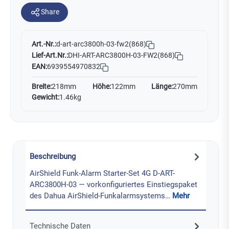
Share
Art.-Nr.:
d-art-arc3800h-03-fw2(868)
Lief-Art.Nr.:
DHI-ART-ARC3800H-03-FW2(868)
EAN:
6939554970832
Breite:
218mm
Höhe:
122mm
Länge:
270mm
Gewicht:
1.46kg
Beschreibung
AirShield Funk-Alarm Starter-Set 4G D-ART-
ARC3800H-03 — vorkonfiguriertes Einstiegspaket
des Dahua AirShield-Funkalarmsystems…
Mehr
Technische Daten