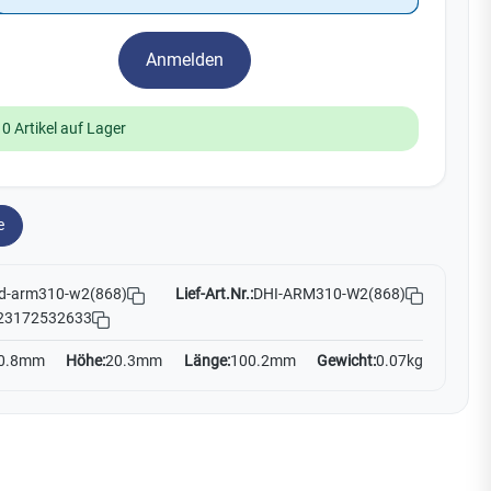
Watchman
Yale
Anmelden
No Climb
Zenner
19
10 Artikel auf Lager
e
Lief-Art.Nr.:
DHI-ARM310-W2(868)
d-arm310-w2(868)
23172532633
0.8mm
Höhe:
20.3mm
Länge:
100.2mm
Gewicht:
0.07kg