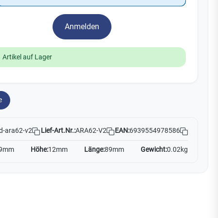
Watchman
Yale
Anmelden
No Climb
Zenner
19
 Artikel auf Lager
e
Lief-Art.Nr.:
ARA62-V2
EAN:
6939554978586
d-ara62-v2
9mm
Höhe:
12mm
Länge:
89mm
Gewicht:
0.02kg