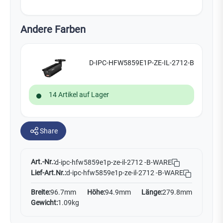
Andere Farben
D-IPC-HFW5859E1P-ZE-IL-2712-B
14 Artikel auf Lager
Share
Art.-Nr.:
d-ipc-hfw5859e1p-ze-il-2712 -B-WARE
Lief-Art.Nr.:
d-ipc-hfw5859e1p-ze-il-2712 -B-WARE
Breite:
96.7mm
Höhe:
94.9mm
Länge:
279.8mm
Gewicht:
1.09kg