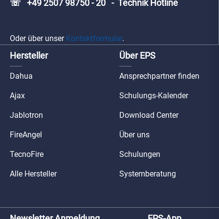
☏ +49 2507 98750 - 20 - Technik Hotline
Oder über unser
Kontaktformular
.
Hersteller
Über EPS
Dahua
Ansprechpartner finden
Ajax
Schulungs-Kalender
Jablotron
Download Center
FireAngel
Über uns
TecnoFire
Schulungen
Alle Hersteller
Systemberatung
Newsletter Anmeldung
EPS-App