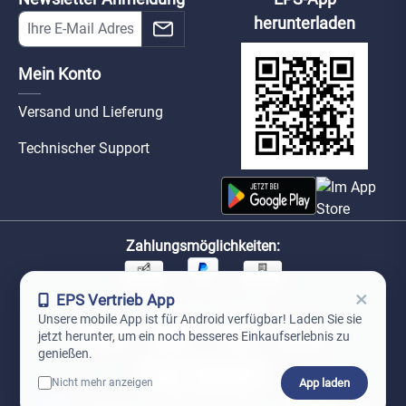
herunterladen
Mein Konto
Versand und Lieferung
Technischer Support
Zahlungsmöglichkeiten:
×
EPS Vertrieb App
Unsere Versandpartner:
Unsere mobile App ist für Android verfügbar! Laden Sie sie
jetzt herunter, um ein noch besseres Einkaufserlebnis zu
genießen.
App laden
Nicht mehr anzeigen
0