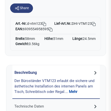
Share
Art.-Nr.:
Lief-Art.Nr.:
DHI-VTM123
d-vtm123
EAN:
6939554958595
Breite:
58mm
Höhe:
51mm
Länge:
24.5mm
Gewicht:
0.56kg
Beschreibung
Der Büroständer VTM123 erlaubt die sichere und
ästhetische Installation des internen Panels am
Tisch, Schreibtisch oder Regal.…
Mehr
Technische Daten