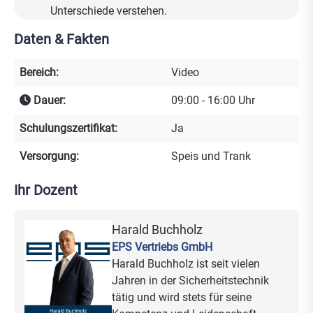
Unterschiede verstehen.
Konfiguration aktiver Abschreckung &
Daten & Fakten
Sprachalarmierung
IVS-Alarme auf EMA ausschalten
Bereich:
Video
IVS-Alarme mit EMA de- /aktivieren
PTZ-Presets & Touren
Dauer:
09:00 - 16:00 Uhr
PTZ-Trigger durch externe Sensoren
Schulungszertifikat:
(Alarmeingänge)
Ja
PTZ-Trigger durch weitere Kamerasensoren
Versorgung:
Speis und Trank
smarte Personen- & Fahrzeugverfolgung
Metadaten auslesen
Ihr Dozent
Gesichtserkennung
Personenzählung
Harald Buchholz
EPS Vertriebs GmbH
Harald Buchholz ist seit vielen
Jetzt anmelden und einen Platz sichern!
Jahren in der Sicherheitstechnik
Nutzen Sie diese Gelegenheit, Ihr Fachwissen zu
tätig und wird stets für seine
erweitern und praxisnah an modernster Technik zu