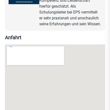
Kompetenz und Leidenschaft
arbeiten. Der Workshop ist die ideale Plattform für
hierfür geschätzt. Als
Profis, die ihr Know-how vertiefen und neue,
Schulungsleiter bei EPS vermittelt
fortschrittliche Überwachungslösungen erlernen
er sehr praxisnah und anschaulich
möchten.
seine Erfahrungen und sein Wissen.
Anfahrt