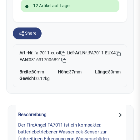
12 Artikel auf Lager
Share
Art.-Nr.:
Lief-Art.Nr.:
FA7011-EUX4
fa-7011-eux4
EAN:
0816317006891
Breite:
80mm
Höhe:
37mm
Länge:
80mm
Gewicht:
0.12kg
Beschreibung
Der FireAngel FA7011 ist ein kompakter,
batteriebetriebener Wasserleck-Sensor zur
frühzeitigen Erkennung von Wasserschäden.…