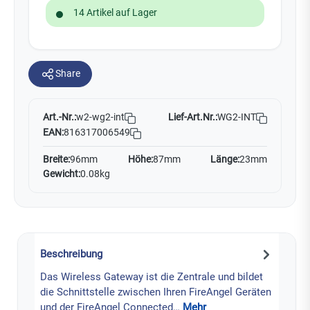
14 Artikel auf Lager
Share
Art.-Nr.:
Lief-Art.Nr.:
WG2-INT
w2-wg2-int
EAN:
816317006549
Breite:
96mm
Höhe:
87mm
Länge:
23mm
Gewicht:
0.08kg
Beschreibung
Das Wireless Gateway ist die Zentrale und bildet
die Schnittstelle zwischen Ihren FireAngel Geräten
und der FireAngel Connected…
Mehr