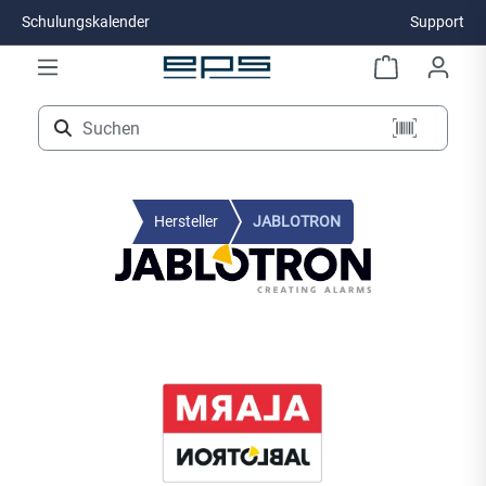
Schulungskalender
Support
Zum Hauptinhalt springen
Hersteller
JABLOTRON
Bildergalerie überspringen