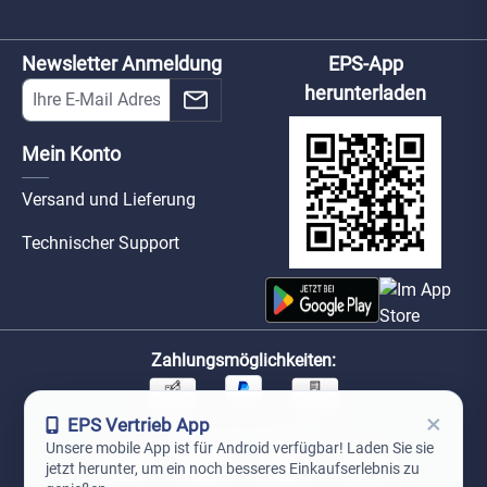
Newsletter Anmeldung
EPS-App
herunterladen
Mein Konto
Versand und Lieferung
Technischer Support
Zahlungsmöglichkeiten:
×
EPS Vertrieb App
Unsere Versandpartner:
Unsere mobile App ist für Android verfügbar! Laden Sie sie
jetzt herunter, um ein noch besseres Einkaufserlebnis zu