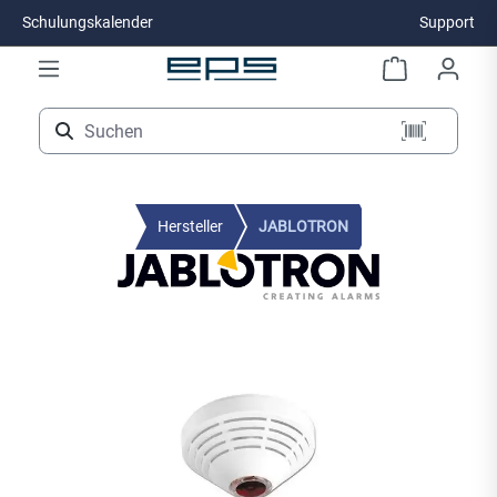
Schulungskalender
Support
Zum Hauptinhalt springen
Hersteller
JABLOTRON
Bildergalerie überspringen