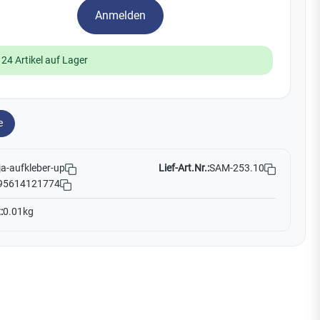
Watchman
Anmelden
Yale
124 Artikel auf Lager
No Climb
Zenner
19
e
Lief-Art.Nr.:
SAM-253.10
ja-aufkleber-up
95614121774
:
0.01kg