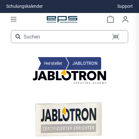
Schulungskalender
Support
Zum Hauptinhalt springen
Hersteller
JABLOTRON
Bildergalerie überspringen