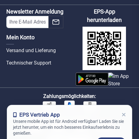
Newsletter Anmeldung
EPS-App
herunterladen
Mein Konto
Versand und Lieferung
Technischer Support
Zahlungsmöglichkeiten:
×
EPS Vertrieb App
Unsere Versandpartner:
Unsere mobile App ist für Android verfügbar! Laden Sie sie
jetzt herunter, um ein noch besseres Einkaufserlebnis zu
genießen.