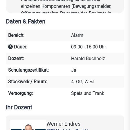
einzelnen Komponenten (Bewegungsmelder,
Öffnungskontakte, Rauchmelder, Bedienteile
usw.)
Daten & Fakten
Erste Schritte und Inbetriebnahme der Zentrale
Einführung der Programmiersoftware F-Link
Bereich:
Alarm
Programmierung und Konfiguration eines
Dauer:
09:00 - 16:00 Uhr
Gefahrenmeldesystems
PG Ausgangstechnik, Diagnose und
Dozent:
Harald Buchholz
Funktionsprüfung des Systems
Vorstellung der MyJablotron und MyCompany
Schulungszertifikat:
Ja
App
Stockwerk / Raum:
4. OG, West
Registrierung bei MyJablotron / MyCompany
Versorgung:
Speis und Trank
Lernziele:
Ihr Dozent
Sicherer Umgang mit der Programmiersoftware
F-Link Jablotron
Werner Endres
Kenntnisse über Einsatzmöglichkeiten des JA-