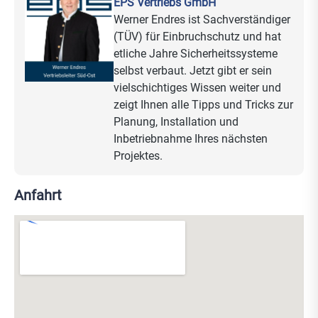
EPS Vertriebs GmbH
100 Gefahrenmeldesystems
Werner Endres ist Sachverständiger
Umfassende Kenntnisse zum Systemaufbau
(TÜV) für Einbruchschutz und hat
und der Funktionsweise des JA-100 Systems
etliche Jahre Sicherheitssysteme
Diagnose und Funktionsprüfung des Systems
selbst verbaut. Jetzt gibt er sein
Registrierung zur Nutzung der App Funktion
vielschichtiges Wissen weiter und
zeigt Ihnen alle Tipps und Tricks zur
Sie sind:
Planung, Installation und
Inbetriebnahme Ihres nächsten
Errichterunternehmen Sicherheitstechnik,
Projektes.
Elektriker, IT oder Radio Fernsehtechniker
Anfahrt
Nach Abschluss des Kurses gratulieren wir
den Errichtern mit einem
Zertifikat
sowie der
Berechtigung zur Installation der JA-100+.
Für Sie als zertifizierter EPS Partner und
Jablotron Errichter erhalten Sie außerdem
Fachhandelskonditionen und die erweiterte